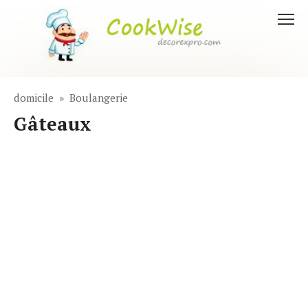
Aller
au
contenu
domicile
»
Boulangerie
Gâteaux